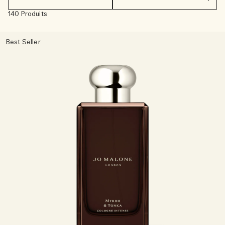
140 Produits
Riches et floraux
Accessoires pour bougie
Boisés
Best Seller