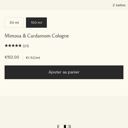
2 tailles
30 ml
100 ml
Mimosa & Cardamom Cologne
(21)
€152.00
|
€1.52
/ml
Ajouter au panier