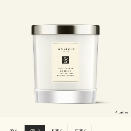
4 tailles
65 g
200 g
600 g
2100 g