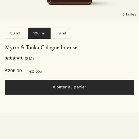
3 tailles
50 ml
100 ml
9 ml
Myrrh & Tonka Cologne Intense
(312)
€205.00
|
€2.05
/ml
Ajouter au panier