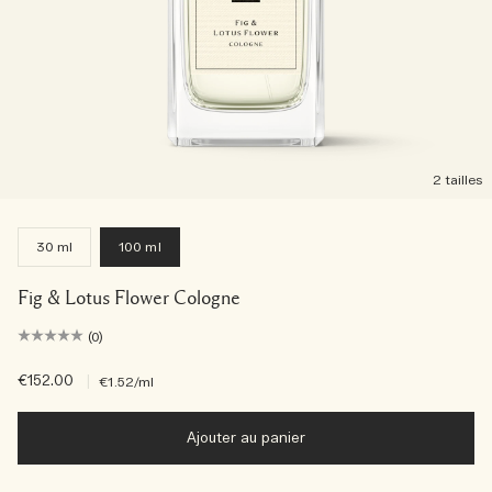
2 tailles
30 ml
100 ml
Fig & Lotus Flower Cologne
(0)
€152.00
|
€1.52
/ml
Ajouter au panier