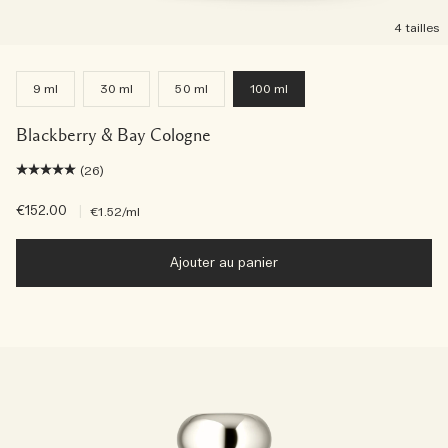
4 tailles
9 ml
30 ml
50 ml
100 ml
Blackberry & Bay Cologne
(26)
€152.00
|
€1.52
/ml
Ajouter au panier