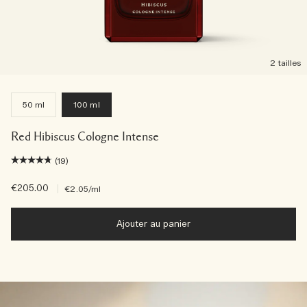
2 tailles
50 ml
100 ml
Red Hibiscus Cologne Intense
(19)
€205.00
|
€2.05
/ml
Ajouter au panier