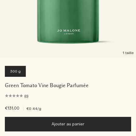
1 taille
300 g
Green Tomato Vine Bougie Parfumée
(0)
€131.00
|
€0.44
/g
Ajouter au panier