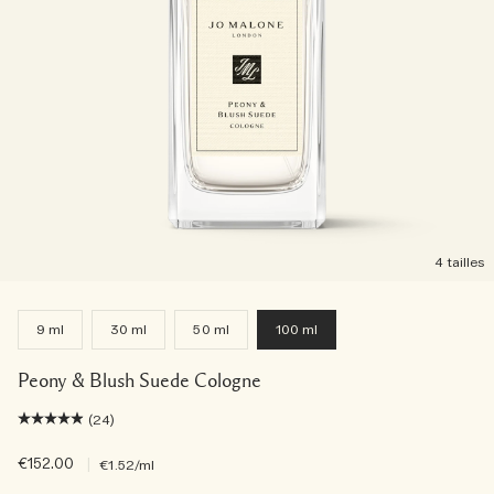
4 tailles
9 ml
30 ml
50 ml
100 ml
Peony & Blush Suede Cologne
(24)
€152.00
|
€1.52
/ml