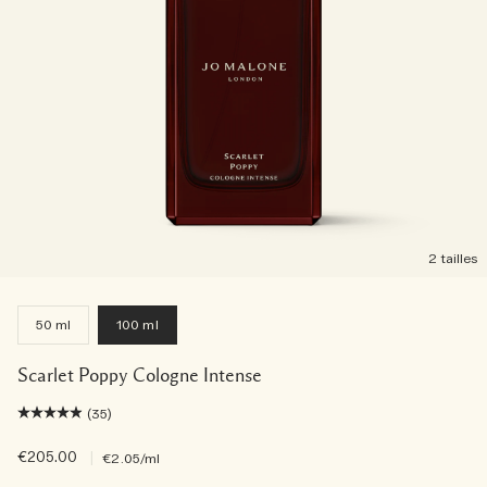
2 tailles
50 ml
100 ml
Scarlet Poppy Cologne Intense
(35)
€205.00
|
€2.05
/ml