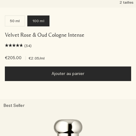
2 tailles
50 ml
100 ml
Velvet Rose & Oud Cologne Intense
(34)
€205.00
|
€2.05
/ml
Ajouter au panier
Best Seller