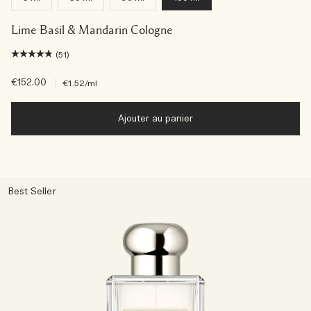
Lime Basil & Mandarin Cologne
(51)
€152.00
|
€1.52
/ml
Ajouter au panier
Best Seller