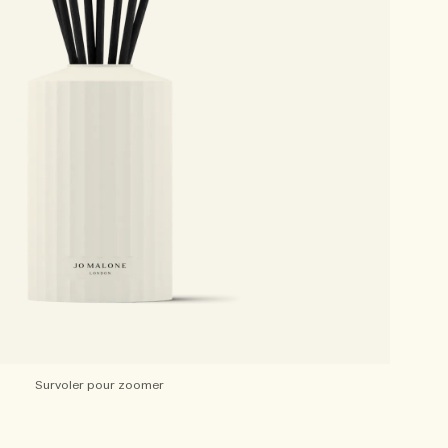
Survoler pour zoomer