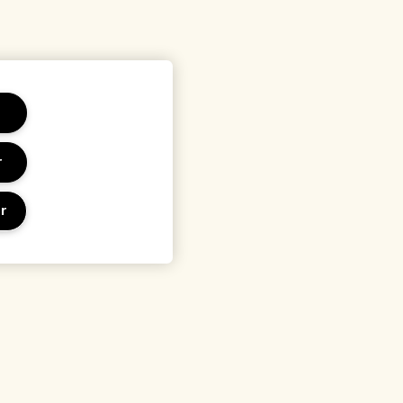
r
r
 et conditions
Lieu et langue
sation
Changer de pays
identialité