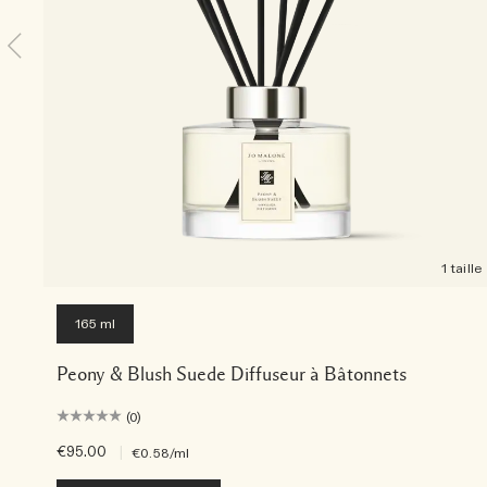
1 taille
165 ml
Peony & Blush Suede Diffuseur à Bâtonnets
(0)
€95.00
|
€0.58
/ml