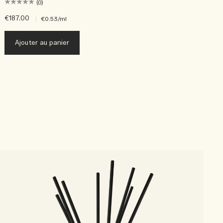
(0)
€187.00
|
€
€0.53
/ml
Ajouter au panier
B
E