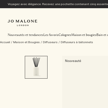
Voyagez avec élégance. Recevez une pochette contenant cinq essentiel
Nouveautés et tendances
Les favoris
Colognes
Maison et bougies
Bain et 
Accueil
/
Maison et Bougies
/
Diffuseurs
/
Diffuseurs à bâtonnets
Nouveauté