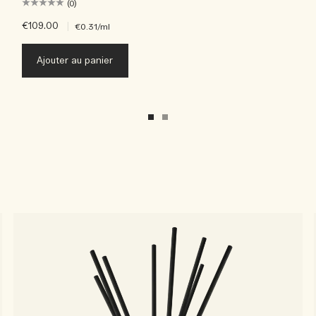
(0)
€109.00
|
€0.31
/ml
Ajouter au panier