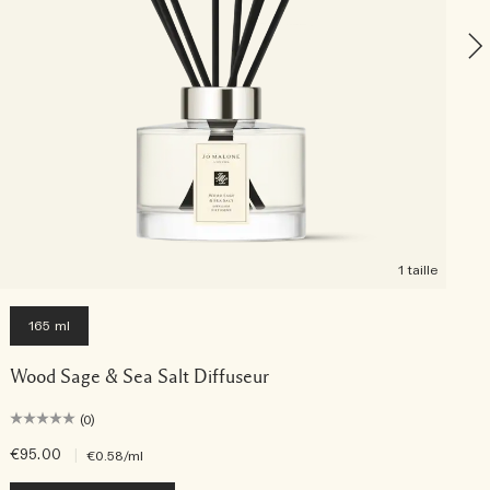
1 taille
165 ml
Wood Sage & Sea Salt Diffuseur
(0)
€95.00
|
€
€0.58
/ml