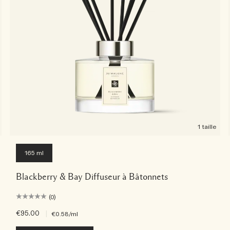
1 taille
165 ml
Blackberry & Bay Diffuseur à Bâtonnets
(0)
€95.00
|
€0.58
/ml