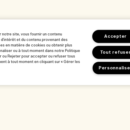
r notre site, vous fournir un contenu
Accepter
 d'intérêt et du contenu provenant des
es en matière de cookies ou obtenir plus
nnaliser ou à tout moment dans notre Politique
Tout refuse
r ou Rejeter pour accepter ou refuser tous
nt à tout moment en cliquant sur « Gérer les
Personnalise
orer
Notre entreprise
Confidentialité
ue
Informations sur l’entreprise
Conditions d’utili
ts d’entreprise
Recrutement
Politique de conf