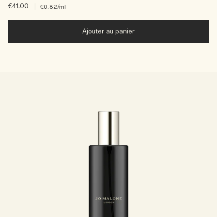
€41.00
|
€0.82
/ml
Ajouter au panier