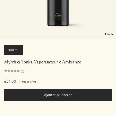
1 taille
100 ml
Myrrh & Tonka Vaporisateur d’Ambiance
(0)
€64.00
|
€0.64
/ml
Ajouter au panier