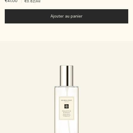
€41.00
|
€0.82
/ml
Ajouter au panier