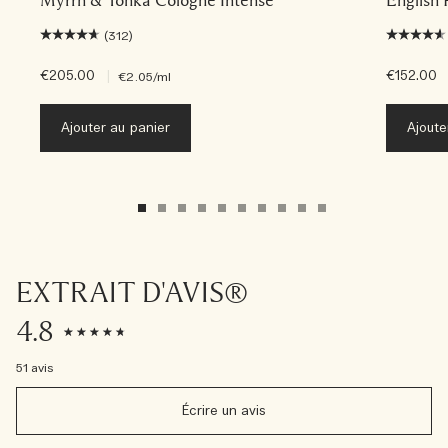
(312)
€205.00
|
€152.00
€2.05
/ml
Ajouter au panier
Ajoute
EXTRAIT D'AVIS®
4.8
51 avis
Écrire un avis