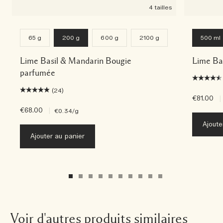
4 tailles
65 g
200 g
600 g
2100 g
500 ml
Lime Basil & Mandarin Bougie
Lime Ba
parfumée
(24)
€81.00
|
€68.00
|
€0.34
/g
Ajoute
Ajouter au panier
Voir d'autres produits similaires