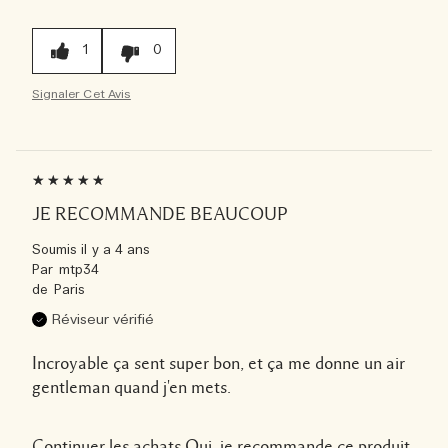
1
0
Signaler Cet Avis
JE RECOMMANDE BEAUCOUP
Soumis
il y a 4 ans
Par
mtp34
de
Paris
Réviseur vérifié
Incroyable ça sent super bon, et ça me donne un air
gentleman quand j'en mets.
Continuer les achats
Oui, je recommande ce produit