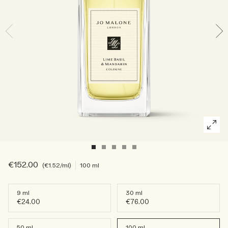
Riches et floraux
Accessoires pour bougie
Boisés
€152.00
€1.52
/ml
100 ml
9 ml
30 ml
€24.00
€76.00
50 ml
100 ml