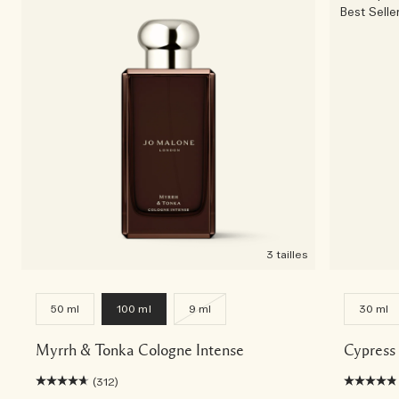
Best Selle
Riches et floraux
Accessoires pour bougie
Boisés
3 tailles
50 ml
100 ml
9 ml
30 ml
Myrrh & Tonka Cologne Intense
Cypress
(312)