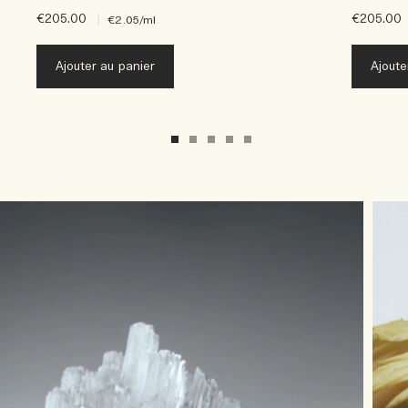
€205.00
|
€205.00
€2.05
/ml
Ajouter au panier
Ajoute