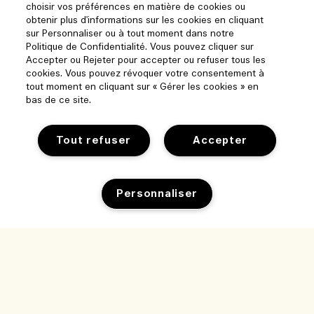
choisir vos préférences en matière de cookies ou
obtenir plus d'informations sur les cookies en cliquant
sur Personnaliser ou à tout moment dans notre
Politique de Confidentialité. Vous pouvez cliquer sur
Accepter ou Rejeter pour accepter ou refuser tous les
cookies. Vous pouvez révoquer votre consentement à
tout moment en cliquant sur « Gérer les cookies » en
bas de ce site.
Tout refuser
Accepter
Aide
Suivre ma commande
Personnaliser
Parcourir et explorer
FAQ
Trouver une boutique
Ma commande
Notre entreprise
Ventes et événements d’entreprise
Informations de livraison
Informations sur l’entreprise
Nos collaborateurs et notre lieu de travail
Retours et remboursements
Confidentialité et conditions
Recrutement
Nos pratiques durables