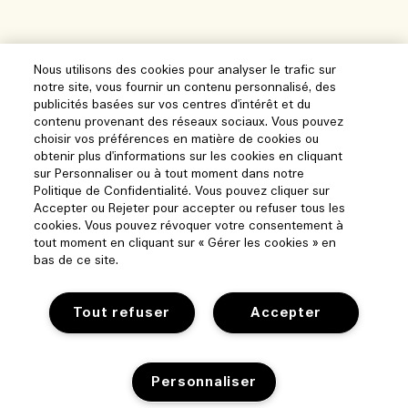
Nous utilisons des cookies pour analyser le trafic sur
notre site, vous fournir un contenu personnalisé, des
publicités basées sur vos centres d'intérêt et du
contenu provenant des réseaux sociaux. Vous pouvez
choisir vos préférences en matière de cookies ou
obtenir plus d'informations sur les cookies en cliquant
sur Personnaliser ou à tout moment dans notre
Politique de Confidentialité. Vous pouvez cliquer sur
Accepter ou Rejeter pour accepter ou refuser tous les
Aide
cookies. Vous pouvez révoquer votre consentement à
tout moment en cliquant sur « Gérer les cookies » en
Suivre ma commande
bas de ce site.
Parcourir et explorer
FAQ
Trouver une boutique
Tout refuser
Accepter
Ma commande
Notre entreprise
Ventes et événements d’entreprise
Informations de livraison
Informations sur l’entreprise
Nos collaborateurs et notre lieu de travail
Personnaliser
Retours et remboursements
Confidentialité et conditions
Recrutement