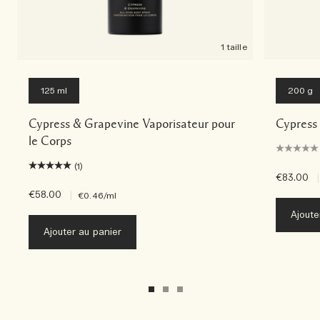
1 taille
125 ml
200 g
Cypress & Grapevine Vaporisateur pour
Cypress
le Corps
(1)
€83.00
|
€58.00
|
€0.46
/ml
Ajoute
Ajouter au panier