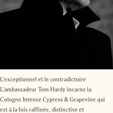
Riches et floraux
Accessoires pour bougie
Boisés
L’exceptionnel et le contradictoire
L’ambassadeur Tom Hardy incarne la
Cologne Intense Cypress & Grapevine qui
est à la fois raffinée, distinctive et