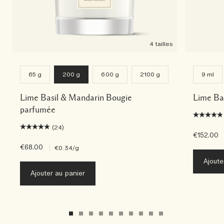
4 tailles
65 g
200 g
600 g
2100 g
9 ml
Lime Basil & Mandarin Bougie
Lime Ba
parfumée
(24)
€152.00
€68.00
|
€0.34
/g
Ajoute
Ajouter au panier