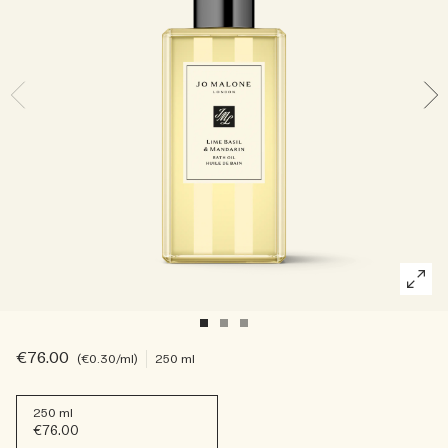
Riches et floraux
Accessoires pour bougie
Boisés
€76.00
€0.30
/ml
250 ml
250 ml
€76.00