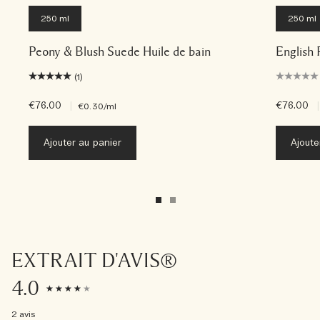
250 ml
250 ml
Peony & Blush Suede Huile de bain
English 
(1)
€76.00
|
€76.00
|
€0.30
/ml
Ajouter au panier
Ajoute
EXTRAIT D'AVIS®
4.0
2 avis