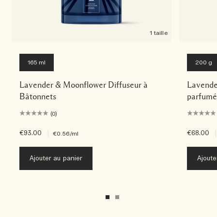
1 taille
165 ml
200 g
Lavender & Moonflower Diffuseur à
Lavende
Bâtonnets
parfumé
(0)
€93.00
|
€68.00
|
€0.56
/ml
Ajouter au panier
Ajoute