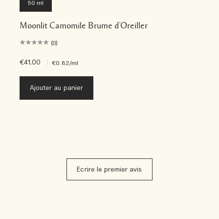
50 ml
Moonlit Camomile Brume d’Oreiller
(0)
€41.00
|
€0.82
/ml
Ajouter au panier
Ecrire le premier avis