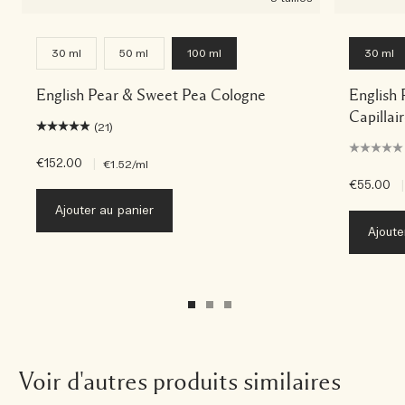
30 ml
50 ml
100 ml
30 ml
English Pear & Sweet Pea Cologne
English
Capillai
(21)
€152.00
|
€1.52
/ml
€55.00
|
Ajouter au panier
Ajoute
Voir d'autres produits similaires