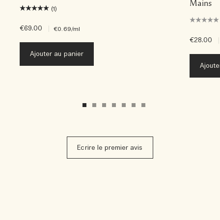
Mains
(1)
€69.00
|
€0.69
/ml
€28.00
|
Ajouter au panier
Ajoute
Ecrire le premier avis