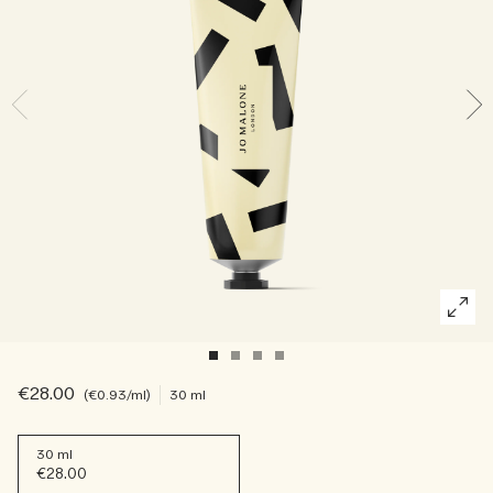
Riches et floraux
Accessoires pour bougie
Boisés
€28.00
€0.93
/ml
30 ml
30 ml
€28.00