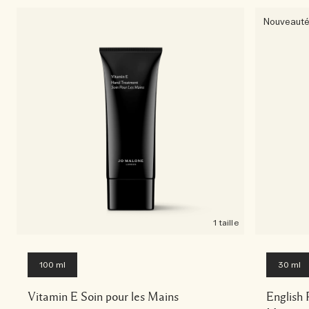
Nouveaut
1 taille
100 ml
30 ml
Vitamin E Soin pour les Mains
English 