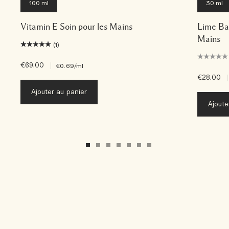
100 ml
30 ml
Vitamin E Soin pour les Mains
Lime Ba
Mains
(1)
€69.00
|
€0.69
/ml
€28.00
|
Ajouter au panier
Ajoute