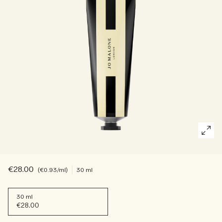
Riches et floraux
Accessoires pour bougie
Boisés
€28.00
€0.93
/ml
30 ml
30 ml
€28.00