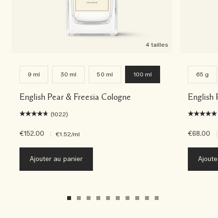
4 tailles
9 ml
30 ml
50 ml
100 ml
65 g
English Pear & Freesia Cologne
English 
(1022)
€152.00
|
€68.00
|
€1.52
/ml
Ajouter au panier
Ajoute