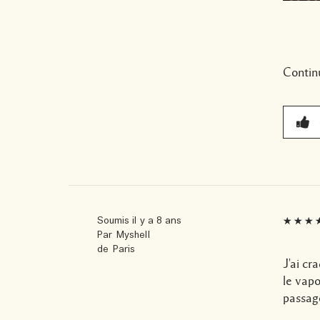
Contin
Soumis
il y a 8 ans
Par
Myshell
de
Paris
J'ai cr
le vapo
passage