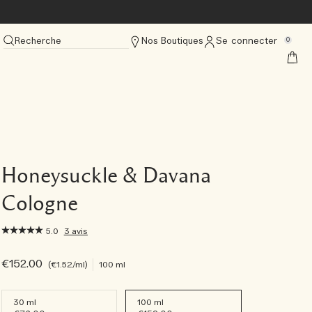
Recherche
Nos Boutiques
Se connecter
0
Honeysuckle & Davana
Cologne
5.0
3 avis
€152.00
€1.52
/ml
100 ml
30 ml
100 ml