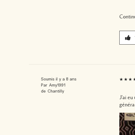
Contin
Soumis
il y a 8 ans
Par
Amy1991
de
Chantilly
J'ai eu
général