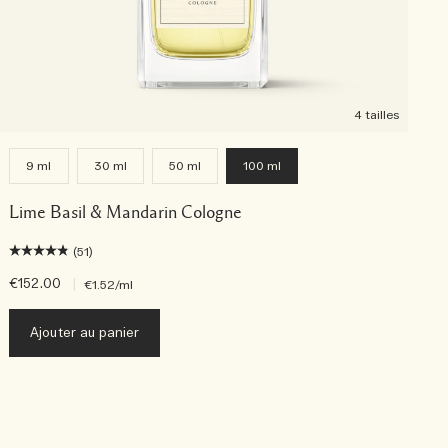
4 tailles
9 ml
30 ml
50 ml
100 ml
Lime Basil & Mandarin Cologne
(51)
€152.00
|
€
€1.52
/ml
Ajouter au panier