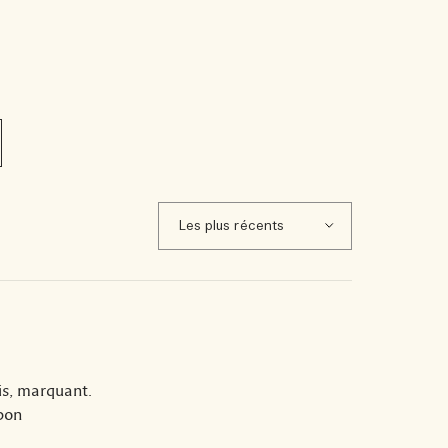
is, marquant.
 bon