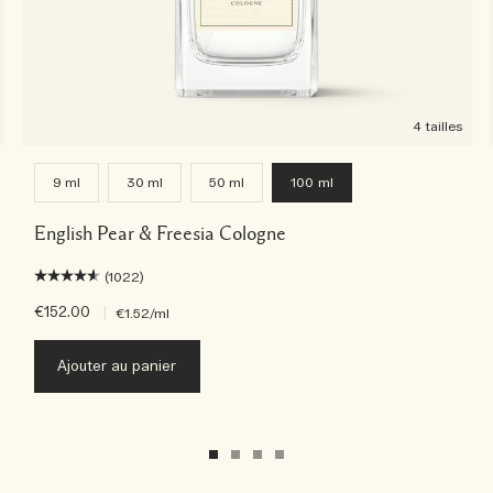
4 tailles
9 ml
30 ml
50 ml
100 ml
English Pear & Freesia Cologne
(1022)
€152.00
|
€1.52
/ml
Ajouter au panier