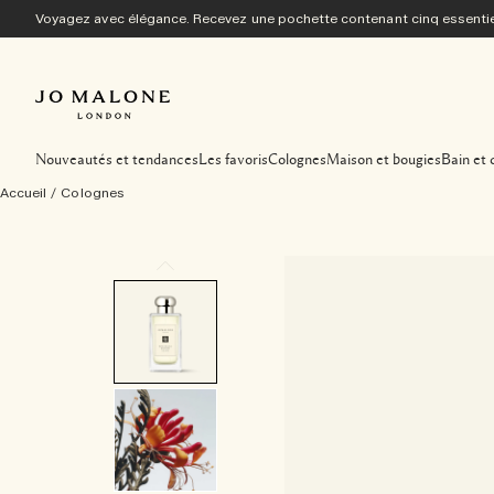
Voyagez avec élégance. Recevez une pochette contenant cinq essentiel
Nouveautés et tendances
Les favoris
Colognes
Maison et bougies
Bain et 
Accueil
/
Colognes