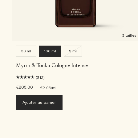
3 tailles
50 ml
100 ml
9 ml
Myrrh & Tonka Cologne Intense
(312)
€205.00
|
€2.05
/ml
Ajouter au panier