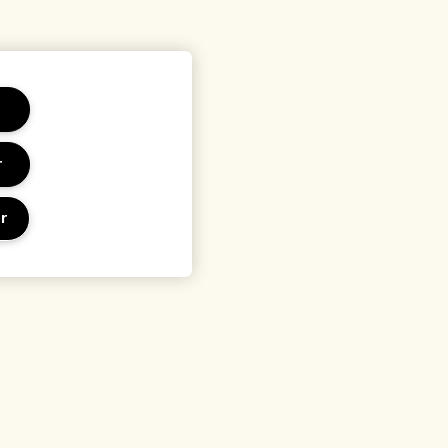
r
r
 et conditions
Lieu et langue
sation
Changer de pays
identialité
rales de vente