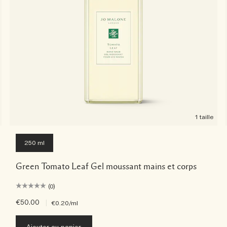
1 taille
250 ml
Green Tomato Leaf Gel moussant mains et corps
(0)
€50.00
|
€0.20
/ml