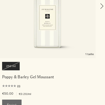
1 taille
250 ml
Poppy & Barley Gel Moussant
(0)
€50.00
|
€
€0.20
/ml