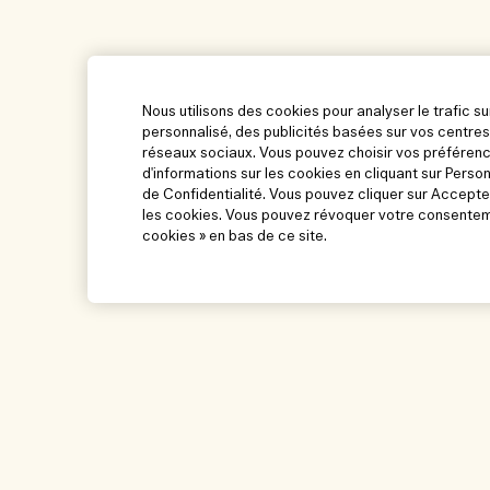
Nous utilisons des cookies pour analyser le trafic su
personnalisé, des publicités basées sur vos centres
réseaux sociaux. Vous pouvez choisir vos préférenc
d'informations sur les cookies en cliquant sur Perso
de Confidentialité. Vous pouvez cliquer sur Accepte
les cookies. Vous pouvez révoquer votre consenteme
cookies » en bas de ce site.
Aide
Parcourir et expl
Suivre ma commande
Trouver une boutiq
FAQ
Ventes et événemen
Ma commande
Nos collaborateurs 