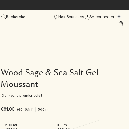
Recherche
Nos Boutiques
Se connecter
0
Wood Sage & Sea Salt Gel
Moussant
Donnez le premier avis !
€81.00
€0.16
/ml
500 ml
500 ml
100 ml