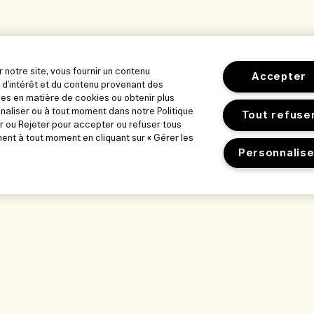
r notre site, vous fournir un contenu
Accepter
 d'intérêt et du contenu provenant des
es en matière de cookies ou obtenir plus
nnaliser ou à tout moment dans notre Politique
Tout refuse
r ou Rejeter pour accepter ou refuser tous
nt à tout moment en cliquant sur « Gérer les
Personnalise
orer
Notre entreprise
Confidentialité
ue
Informations sur l’entreprise
Conditions d’utili
ts d’entreprise
Recrutement
Politique de conf
et notre lieu de
Conditions géné