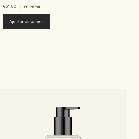
€51.00
|
€
€0.26
/ml
Ajouter au panier
N
C
c