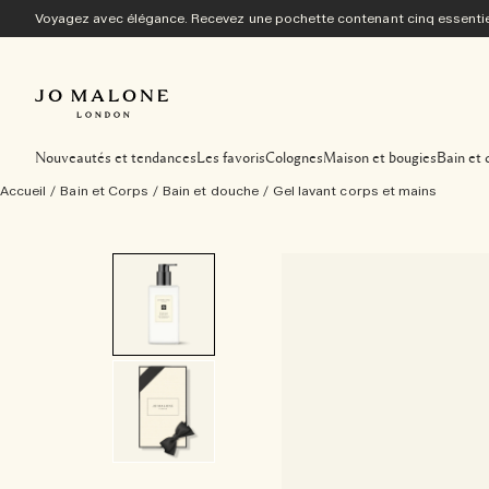
Voyagez avec élégance. Recevez une pochette contenant cinq essentiel
Nouveautés et tendances
Les favoris
Colognes
Maison et bougies
Bain et 
Accueil
/
Bain et Corps
/
Bain et douche
/
Gel lavant corps et mains