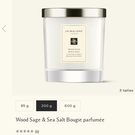
3 tailles
65 g
200 g
600 g
Wood Sage & Sea Salt Bougie parfumée
(0)