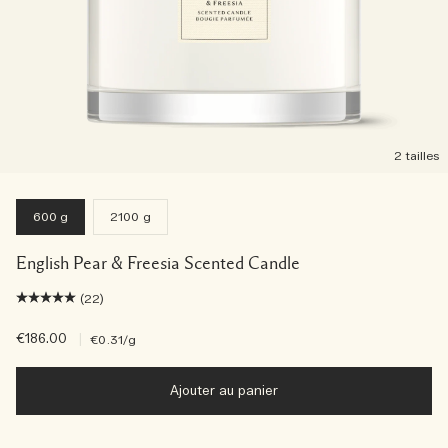
2 tailles
600 g
2100 g
English Pear & Freesia Scented Candle
(22)
€186.00
|
€0.31
/g
Ajouter au panier