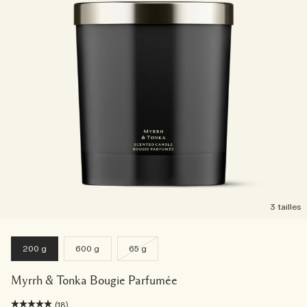
3 tailles
200 g
600 g
65 g
Myrrh & Tonka Bougie Parfumée
(18)