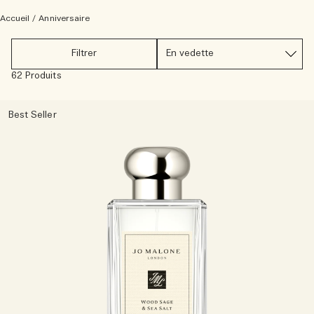
Accueil
/
Anniversaire
Riches et floraux
Accessoires pour bougie
Filtrer
Boisés
62 Produits
Best Seller