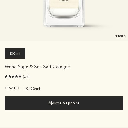
1 taille
100 ml
Wood Sage & Sea Salt Cologne
(34)
€152.00
|
€1.52
/ml
Ajouter au panier