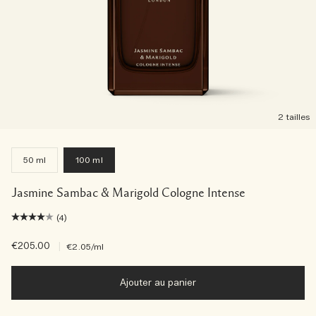
2 tailles
50 ml
100 ml
Jasmine Sambac & Marigold Cologne Intense
(4)
€205.00
|
€2.05
/ml
Ajouter au panier