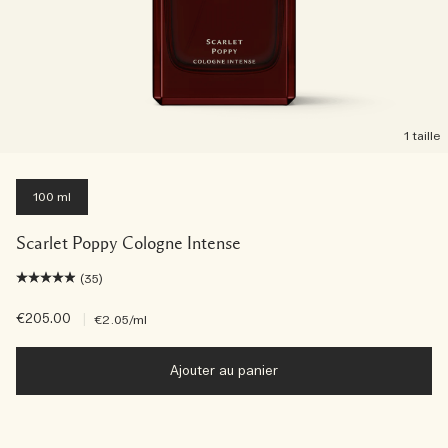
1 taille
100 ml
Scarlet Poppy Cologne Intense
(35)
€205.00
|
€2.05
/ml
Ajouter au panier