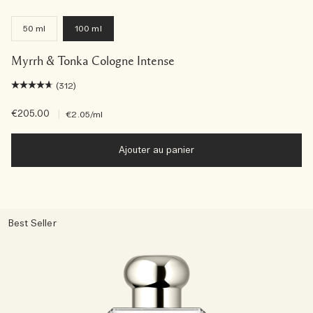
50 ml
100 ml
Myrrh & Tonka Cologne Intense
(312)
€205.00
|
€2.05
/ml
Ajouter au panier
Best Seller