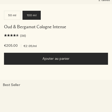
2 tailles
50 ml
100 ml
Oud & Bergamot Cologne Intense
(36)
€205.00
|
€2.05
/ml
Ajouter au panier
Best Seller