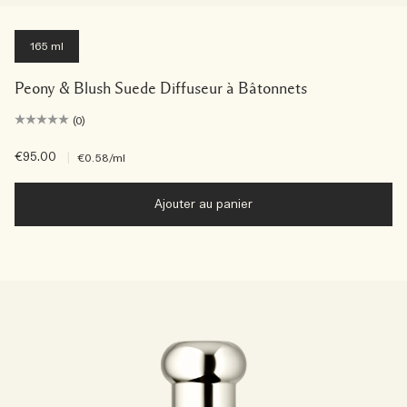
165 ml
Peony & Blush Suede Diffuseur à Bâtonnets
(0)
€95.00
|
€0.58
/ml
Ajouter au panier