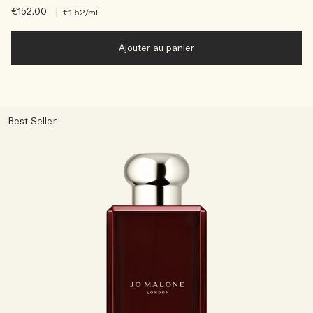
€152.00
|
€1.52
/ml
Ajouter au panier
Best Seller