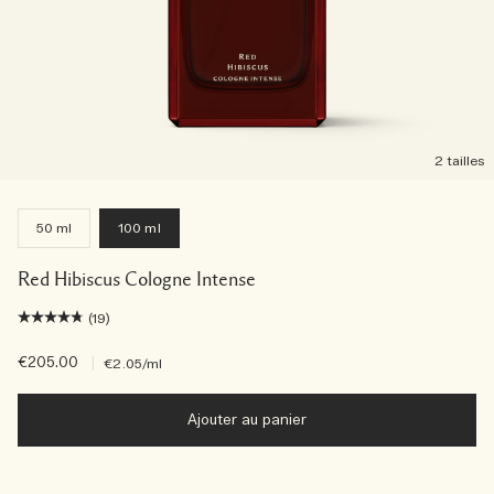
2 tailles
50 ml
100 ml
Red Hibiscus Cologne Intense
(19)
€205.00
|
€2.05
/ml
Ajouter au panier