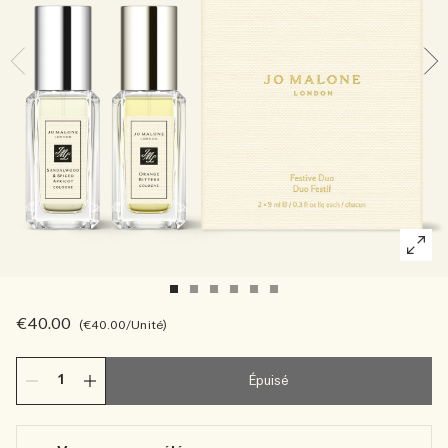
Riches et floraux
Accessoires pour bougie
Boisés
€40.00
€40.00
/Unité
Épuisé