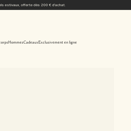
s estivaux, offerte dès 200 € d'achat.
corps
Hommes
Cadeaux
Exclusivement en ligne