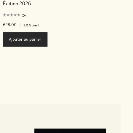
Édition 2026
(0)
€28.00
|
€
€0.93
/ml
Ajouter au panier