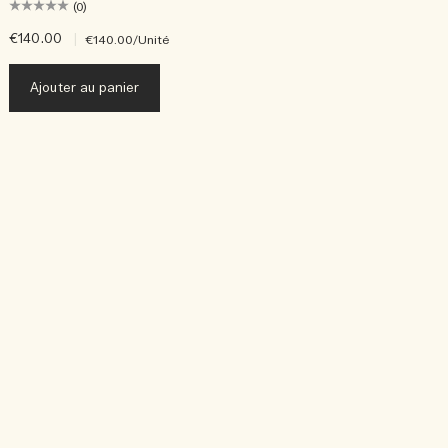
(0)
€140.00
|
€
€140.00
/Unité
Ajouter au panier