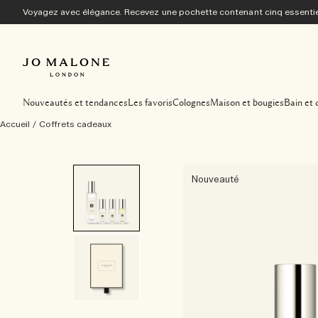
Voyagez avec élégance. Recevez une pochette contenant cinq essentiel
Nouveautés et tendances
Les favoris
Colognes
Maison et bougies
Bain et 
Accueil
/
Coffrets cadeaux
Nouveauté