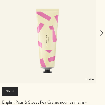
E
1 taille
30 ml
English Pear & Sweet Pea Crème pour les mains -