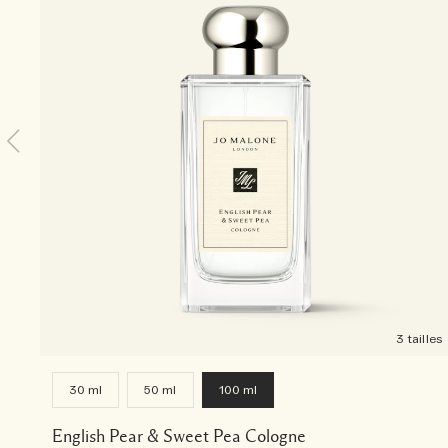
3 tailles
30 ml
50 ml
100 ml
English Pear & Sweet Pea Cologne