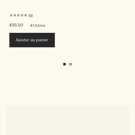
(0)
€55.00
|
€1.83
/ml
Ajouter au panier