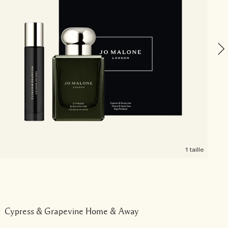
D
1 taille
Cypress & Grapevine Home & Away