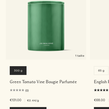
1 taille
300 g
65 g
Green Tomato Vine Bougie Parfumée
English 
(0)
€131.00
|
€68.00
|
€0.44
/g