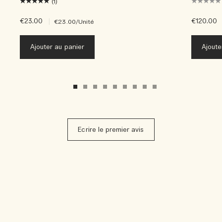
(1)
€23.00
|
€120.00
€23.00
/Unité
Ajouter au panier
Ajoute
Ecrire le premier avis