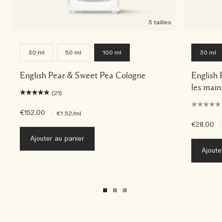
3 tailles
30 ml
50 ml
100 ml
30 ml
English Pear & Sweet Pea Cologne
English
les main
(21)
€152.00
|
€1.52
/ml
€28.00
|
Ajouter au panier
Ajoute