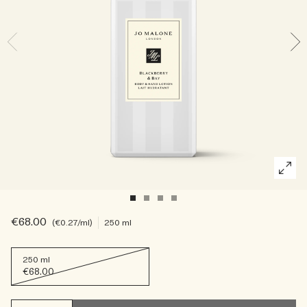
Riches et floraux
Accessoires pour bougie
Boisés
€68.00
€0.27
/ml
250 ml
250 ml
€68.00