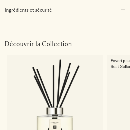
Ingrédients et sécurité
Découvrir la Collection
Favori po
Best Selle