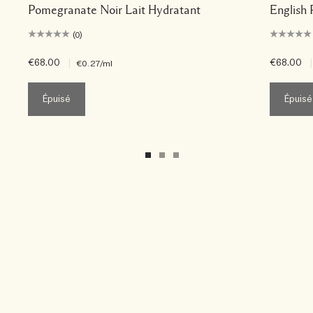
Pomegranate Noir Lait Hydratant
English 
(0)
€68.00
|
€68.00
|
€0.27
/ml
Épuisé
Épuisé