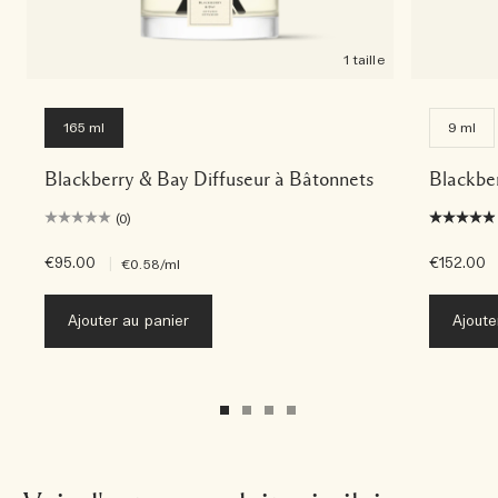
1 taille
165 ml
9 ml
Blackberry & Bay Diffuseur à Bâtonnets
Blackbe
(0)
€95.00
|
€152.00
€0.58
/ml
Ajouter au panier
Ajoute