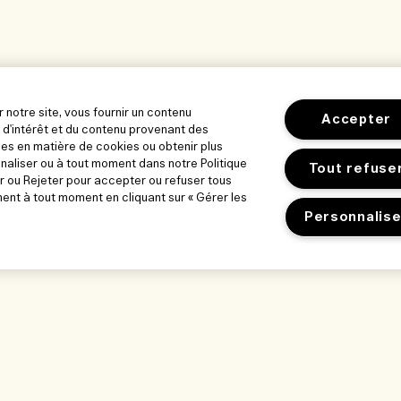
r notre site, vous fournir un contenu
Accepter
 d'intérêt et du contenu provenant des
es en matière de cookies ou obtenir plus
nnaliser ou à tout moment dans notre Politique
Tout refuse
r ou Rejeter pour accepter ou refuser tous
nt à tout moment en cliquant sur « Gérer les
Personnalise
orer
Notre entreprise
Confidentialité
ue
Informations sur l’entreprise
Conditions d’utili
ts d’entreprise
Recrutement
Politique de conf