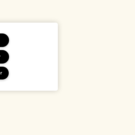
r
r
 et conditions
Lieu et langue
sation
Changer de pays
identialité