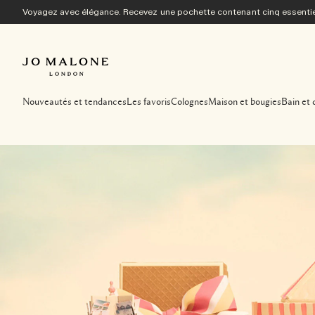
Voyagez avec élégance. Recevez une pochette contenant cinq essentiel
Nouveautés et tendances
Les favoris
Colognes
Maison et bougies
Bain et 