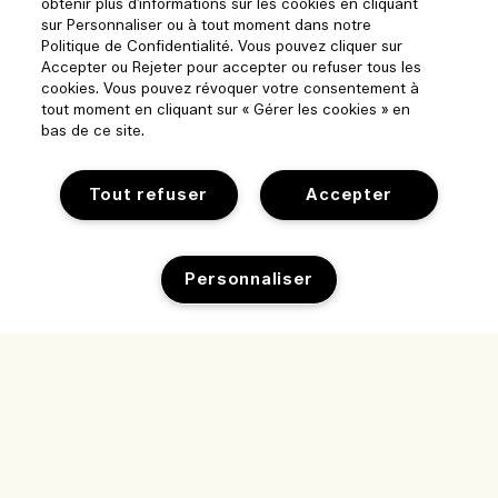
obtenir plus d'informations sur les cookies en cliquant
sur Personnaliser ou à tout moment dans notre
Politique de Confidentialité. Vous pouvez cliquer sur
Accepter ou Rejeter pour accepter ou refuser tous les
cookies. Vous pouvez révoquer votre consentement à
tout moment en cliquant sur « Gérer les cookies » en
bas de ce site.
Tout refuser
Accepter
Aide
Suivre ma commande
Personnaliser
Parcourir et explorer
FAQ
Trouver une boutique
Ma commande
Notre entreprise
Ventes et événements d’entreprise
Informations de livraison
Informations sur l’entreprise
Nos collaborateurs et notre lieu de travail
Retours et remboursements
Confidentialité et conditions
Recrutement
Nos pratiques durables
Achats en ligne
Conditions d’utilisation