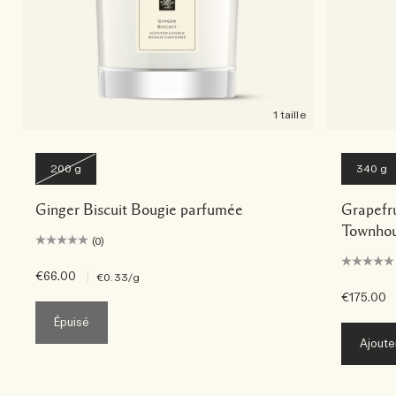
1 taille
200 g
340 g
Ginger Biscuit Bougie parfumée
Grapefr
Townhou
(0)
€66.00
|
€0.33
/g
€175.00
Épuisé
Ajoute