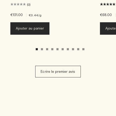
(0)
€131.00
|
€68.00
|
€0.44
/g
Ajouter au panier
Ajoute
Ecrire le premier avis