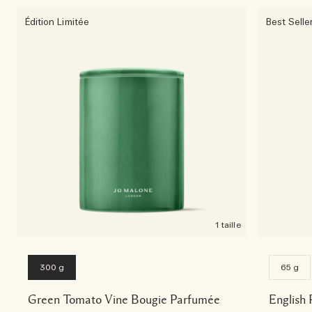
Édition Limitée
Best Selle
1 taille
300 g
65 g
Green Tomato Vine Bougie Parfumée
English 