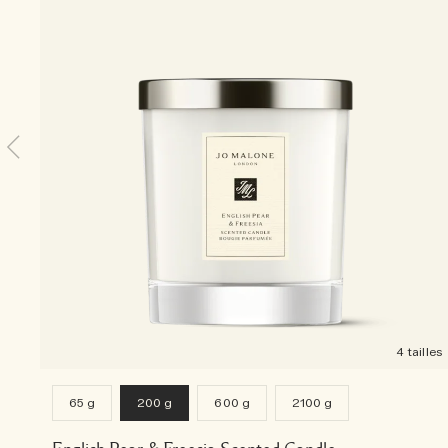
4 tailles
65 g
200 g
600 g
2100 g