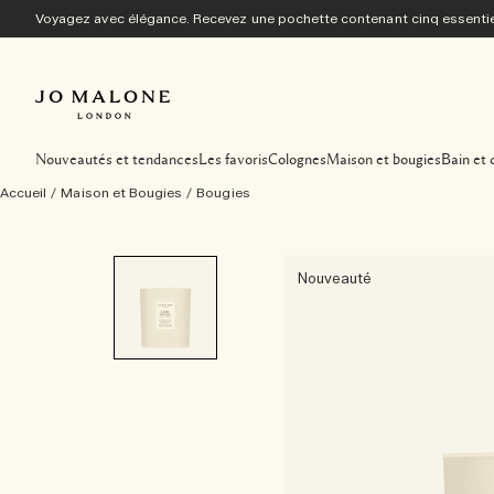
Voyagez avec élégance. Recevez une pochette contenant cinq essentiel
Nouveautés et tendances
Les favoris
Colognes
Maison et bougies
Bain et 
Accueil
/
Maison et Bougies
/
Bougies
Nouveauté