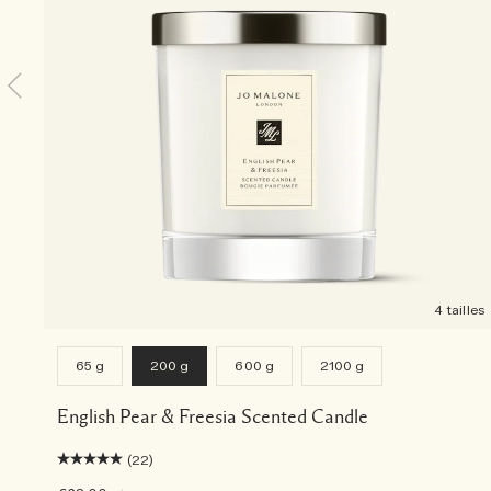
4 tailles
65 g
200 g
600 g
2100 g
English Pear & Freesia Scented Candle
(22)