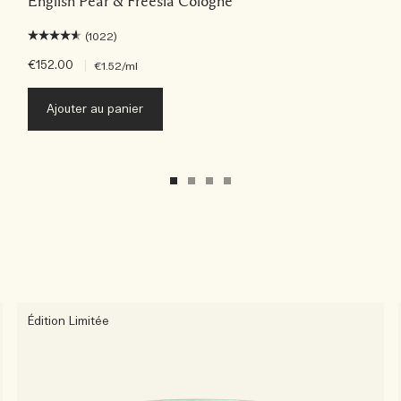
English Pear & Freesia Cologne
(1022)
€152.00
|
€1.52
/ml
Ajouter au panier
Édition Limitée