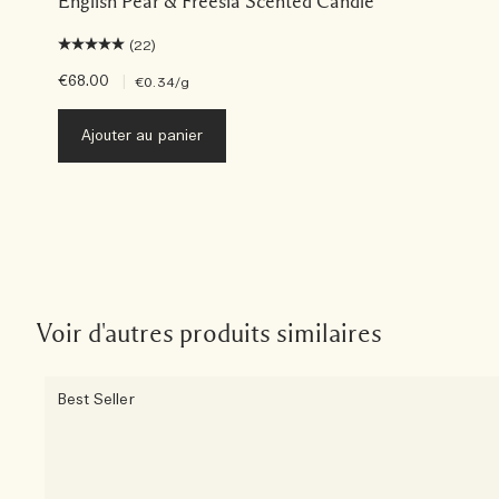
English Pear & Freesia Scented Candle
(22)
€68.00
|
€0.34
/g
Ajouter au panier
Voir d'autres produits similaires
Best Seller