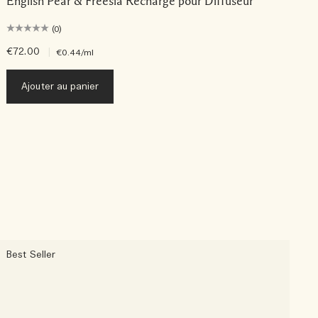
English Pear & Freesia Recharge pour Diffuseur
(0)
€72.00
|
€
€0.44
/ml
Ajouter au panier
Best Seller
B
L