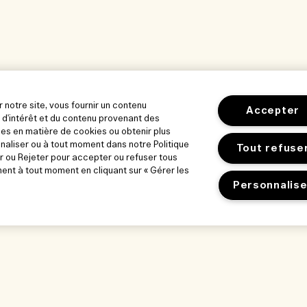
r notre site, vous fournir un contenu
Accepter
 d'intérêt et du contenu provenant des
es en matière de cookies ou obtenir plus
nnaliser ou à tout moment dans notre Politique
Tout refuse
r ou Rejeter pour accepter ou refuser tous
nt à tout moment en cliquant sur « Gérer les
Personnalise
orer
Notre entreprise
Confidentialité
ue
Informations sur l’entreprise
Conditions d’utili