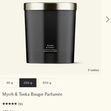
3 tailles
65 g
200 g
600 g
Myrrh & Tonka Bougie Parfumée
(18)