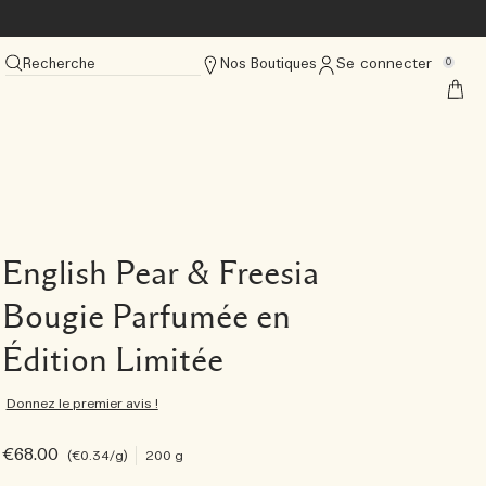
Recherche
Nos Boutiques
Se connecter
0
English Pear & Freesia
Bougie Parfumée en
Édition Limitée
Donnez le premier avis !
€68.00
€0.34
/g
200 g