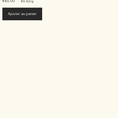
€83.00
|
€
€0.42
/g
Ajouter au panier