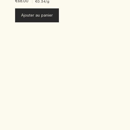
€68.00
|
€0.34
/g
Ajouter au panier