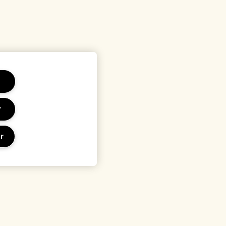
r
r
 et conditions
Lieu et langue
sation
Changer de pays